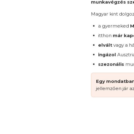
munkavégzés szer
Magyar kint dolgozó
a gyermeked
M
itthon
már kapo
elvált
vagy a há
ingázol
Ausztri
szezonális
munk
Egy mondatban
jellemzően jár az