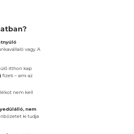
latban?
átnyúló
kavállaló vagy. A
ülő itthon kap
)
fizeti – ami az
lékot nem kell
gyedülálló, nem
önbözetet ki tudja