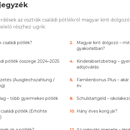
jegyzék
rdések az osztrák családi pótlékról magyar kint dolgoz
elelő részhez ugrik:
k családi pótlék?
2
.
Magyar kint dolgozó – mit 
gyakorlatban?
ládi pótlék összege 2024–2025
4
.
Kinderabsetzbetrag – gye
adójóváírás
izetés (Ausgleichszahlung /
6
.
Familienbonus Plus – aká
ng)
év
ag – több gyermekes pótlék
8
.
Schulstartgeld – iskolake
családi pótlék (Erhöhte
10
.
Hány éves korig jár?
)
kinek jár a pótlék?
12
.
Az igénylés menete – lépé