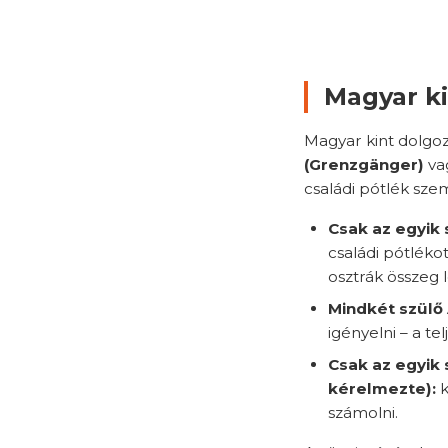
Magyar ki
Magyar kint dolgo
(Grenzgänger)
va
családi pótlék sze
Csak az egyik 
családi pótléko
osztrák összeg 
Mindkét szülő 
igényelni – a tel
Csak az egyik 
kérelmezte):
k
számolni.