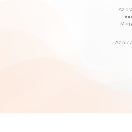
Az os
év
Magya
Az olda