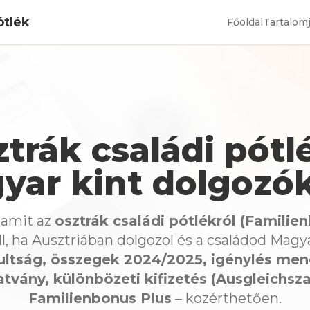
ótlék
Főoldal
Tartalom
trák családi pótl
yar kint dolgozó
 amit az
osztrák családi pótlékról (Familien
l, ha Ausztriában dolgozol és a családod Mag
ultság, összegek 2024/2025, igénylés men
tvány, különbözeti kifizetés (Ausgleichsza
Familienbonus Plus
– közérthetően.