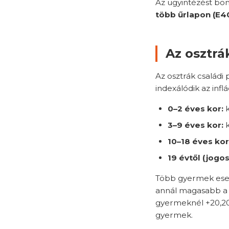
Az ügyintézést bon
több űrlapon (E40
Az osztrá
Az osztrák családi
indexálódik az inflá
0–2 éves kor:
k
3–9 éves kor:
k
10–18 éves kor
19 évtől (jogo
Több gyermek eset
annál magasabb a 
gyermeknél +20,20 €
gyermek.