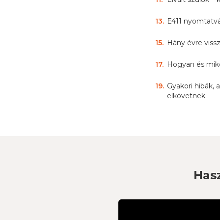
13
.
E411 nyomtatvá
15
.
Hány évre viss
17
.
Hogyan és miko
19
.
Gyakori hibák,
elkövetnek
Hasz