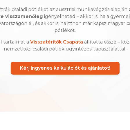
ztrák családi pótlékot az ausztriai munkavégzés alapján
re visszamenőleg
igényelheted – akkor is, ha a gyerm
rországon él, és akkor is, ha itthon már kapsz magyar c
pótlékot.
l tartalmát a
Visszatérítők Csapata
állította össze – köz
nemzetközi családi pótlék ügyintézési tapasztalattal.
Kérj ingyenes kalkulációt és ajánlatot!