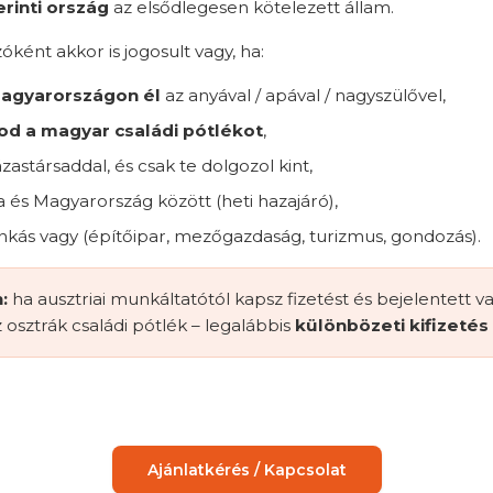
inti ország
az elsődlegesen kötelezett állam.
ként akkor is jogosult vagy, ha:
agyarországon él
az anyával / apával / nagyszülővel,
d a magyar családi pótlékot
,
zastársaddal, és csak te dolgozol kint,
a és Magyarország között (heti hazajáró),
ás vagy (építőipar, mezőgazdaság, turizmus, gondozás).
:
ha ausztriai munkáltatótól kapsz fizetést és bejelentett v
 osztrák családi pótlék – legalábbis
különbözeti kifizeté
Ajánlatkérés / Kapcsolat