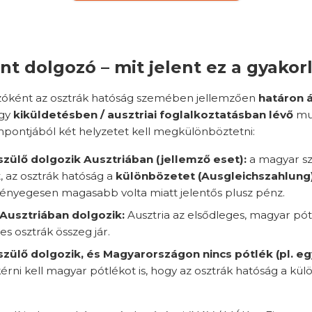
nt dolgozó – mit jelent ez a gyakor
zóként az osztrák hatóság szemében jellemzően
határon 
gy
kiküldetésben / ausztriai foglalkoztatásban lévő
mun
mpontjából két helyzetet kell megkülönböztetni:
szülő dolgozik Ausztriában (jellemző eset):
a magyar sz
t, az osztrák hatóság a
különbözetet (Ausgleichszahlung
lényegesen magasabb volta miatt jelentős plusz pénz.
Ausztriában dolgozik:
Ausztria az elsődleges, magyar pót
jes osztrák összeg jár.
szülő dolgozik, és Magyarországon nincs pótlék (pl. e
érni kell magyar pótlékot is, hogy az osztrák hatóság a kül