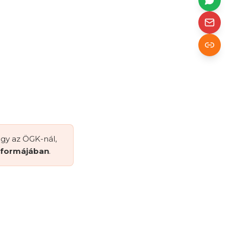
agy az ÖGK-nál,
s formájában
.