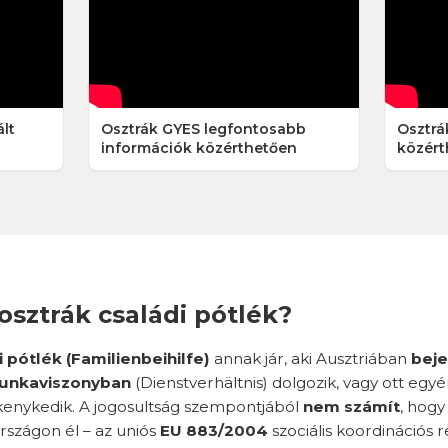
ált
Osztrák GYES legfontosabb
Osztrá
információk közérthetően
közért
 osztrák családi pótlék?
i pótlék (Familienbeihilfe)
annak jár, aki Ausztriában
beje
munkaviszonyban
(Dienstverhältnis) dolgozik, vagy ott egyé
kenykedik. A jogosultság szempontjából
nem számít
, hogy
szágon él – az uniós
EU 883/2004
szociális koordinációs 