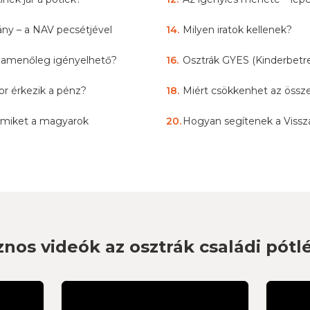
ny – a NAV pecsétjével
14
.
Milyen iratok kellenek?
zamenőleg igényelhető?
16
.
Osztrák GYES (Kinderbetr
r érkezik a pénz?
18
.
Miért csökkenhet az össz
 amiket a magyarok
20
.
Hogyan segítenek a Vissz
nos videók az osztrák családi pótl