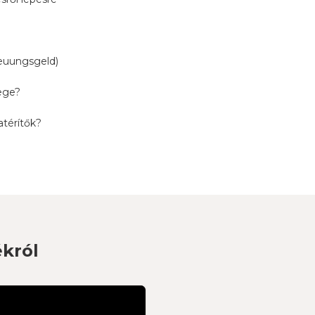
euungsgeld)
ege?
atérítők?
ékról