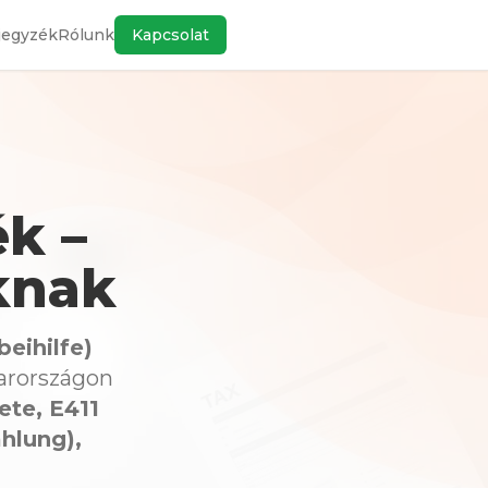
jegyzék
Rólunk
Kapcsolat
ék –
knak
beihilfe)
yarországon
ete, E411
hlung),