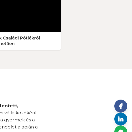
k Családi Pótlékról
hetően
lentett,
ni vállalkozóként
 a gyermek és a
rendelet alapján a