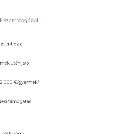
ók szemszögéből –
jelent ez a
rmek után járó
r 2 000 €/gyermek/
zdési támogatás
sről lépésre