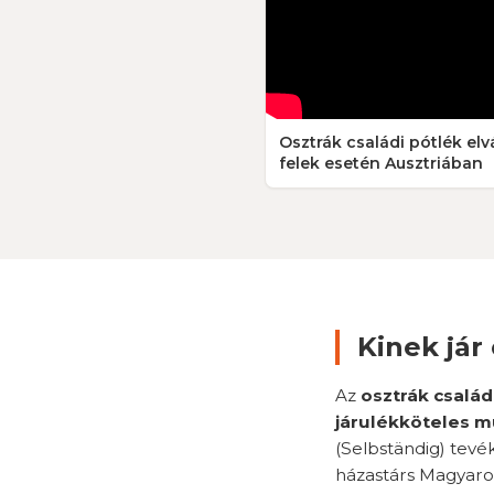
Osztrák családi pótlék elv
felek esetén Ausztriában
Kinek jár
Az
osztrák család
járulékköteles 
(Selbständig) tevé
házastárs Magyaror