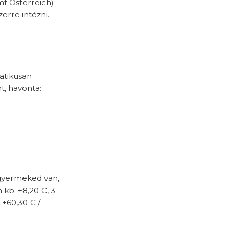
t Österreich)
rre intézni.
atikusan
, havonta:
 gyermeked van,
kb. +8,20 €, 3
 +60,30 € /