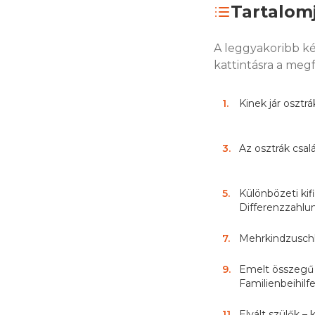
Tartalom
A leggyakoribb ké
kattintásra a megf
1
.
Kinek jár osztrá
3
.
Az osztrák csa
5
.
Különbözeti kif
Differenzzahlu
7
.
Mehrkindzuschl
9
.
Emelt összegű 
Familienbeihilfe
11
.
Elvált szülők – 