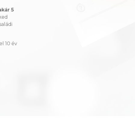
akár 5
eked
saládi
el 10 év