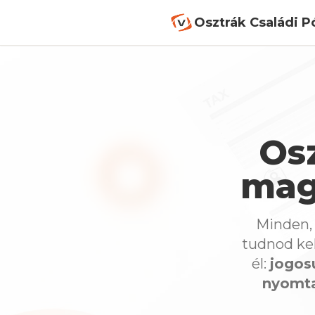
Osztrák Családi P
Osz
mag
Minden,
tudnod kel
él:
jogos
nyomta