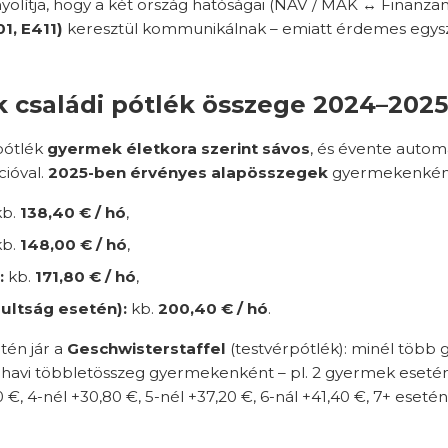
yolítja, hogy a két ország hatóságai (NAV / MÁK
↔
Finanzam
1, E411)
keresztül kommunikálnak – emiatt érdemes egysze
k családi pótlék összege 2024–2025
 pótlék
gyermek életkora szerint sávos
, és évente autom
cióval.
2025-ben érvényes alapösszegek
gyermekenként
b.
138,40 € / hó
,
b.
148,00 € / hó
,
:
kb.
171,80 € / hó
,
sultság esetén):
kb.
200,40 € / hó
.
én jár a
Geschwisterstaffel
(testvérpótlék): minél több
havi többletösszeg gyermekenként – pl. 2 gyermek esetén 
, 4-nél +30,80 €, 5-nél +37,20 €, 6-nál +41,40 €, 7+ esetén